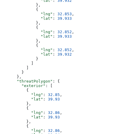
                "lat"
: 
39.932
              },
              {
                "lng"
: 
32.853
,
                "lat"
: 
39.933
              },
              {
                "lng"
: 
32.852
,
                "lat"
: 
39.933
              },
              {
                "lng"
: 
32.852
,
                "lat"
: 
39.932
              }
            ]
          ]
        }
      },
      "threatPolygon"
: {
        "exterior"
: [
          {
            "lng"
: 
32.85
,
            "lat"
: 
39.93
          },
          {
            "lng"
: 
32.86
,
            "lat"
: 
39.93
          },
          {
            "lng"
: 
32.86
,