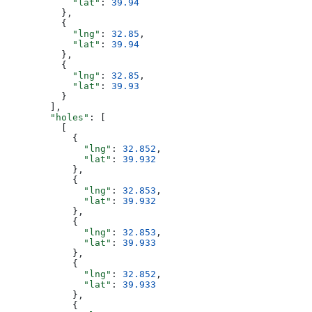
            "lat"
: 
39.94
          },
          {
            "lng"
: 
32.85
,
            "lat"
: 
39.94
          },
          {
            "lng"
: 
32.85
,
            "lat"
: 
39.93
          }
        ],
        "holes"
: [
          [
            {
              "lng"
: 
32.852
,
              "lat"
: 
39.932
            },
            {
              "lng"
: 
32.853
,
              "lat"
: 
39.932
            },
            {
              "lng"
: 
32.853
,
              "lat"
: 
39.933
            },
            {
              "lng"
: 
32.852
,
              "lat"
: 
39.933
            },
            {