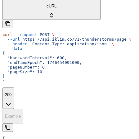
cURL
curl
 --request
 POST
 \
  --url
 https://api.iklim.co/v1/thunderstorms/page
 \
  --header
 'Content-Type: application/json'
 \
  --data
 '
{
  "backwardInterval": 600,
  "endTimeEpoch": 1746454091000,
  "pageNumber": 0,
  "pageSize": 10
}
'
200
Example
{