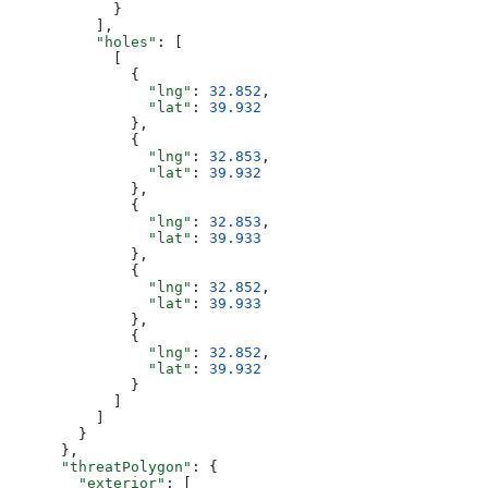
            }
          ],
          "holes"
: [
            [
              {
                "lng"
: 
32.852
,
                "lat"
: 
39.932
              },
              {
                "lng"
: 
32.853
,
                "lat"
: 
39.932
              },
              {
                "lng"
: 
32.853
,
                "lat"
: 
39.933
              },
              {
                "lng"
: 
32.852
,
                "lat"
: 
39.933
              },
              {
                "lng"
: 
32.852
,
                "lat"
: 
39.932
              }
            ]
          ]
        }
      },
      "threatPolygon"
: {
        "exterior"
: [