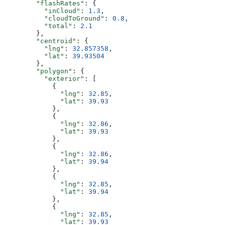
        "flashRates"
: {
          "inCloud"
: 
1.3
,
          "cloudToGround"
: 
0.8
,
          "total"
: 
2.1
        },
        "centroid"
: {
          "lng"
: 
32.857358
,
          "lat"
: 
39.93504
        },
        "polygon"
: {
          "exterior"
: [
            {
              "lng"
: 
32.85
,
              "lat"
: 
39.93
            },
            {
              "lng"
: 
32.86
,
              "lat"
: 
39.93
            },
            {
              "lng"
: 
32.86
,
              "lat"
: 
39.94
            },
            {
              "lng"
: 
32.85
,
              "lat"
: 
39.94
            },
            {
              "lng"
: 
32.85
,
              "lat"
: 
39.93