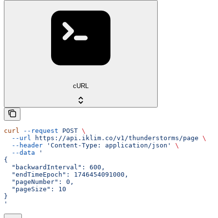
cURL
curl
 --request
 POST
 \
  --url
 https://api.iklim.co/v1/thunderstorms/page
 \
  --header
 'Content-Type: application/json'
 \
  --data
 '
{
  "backwardInterval": 600,
  "endTimeEpoch": 1746454091000,
  "pageNumber": 0,
  "pageSize": 10
}
'