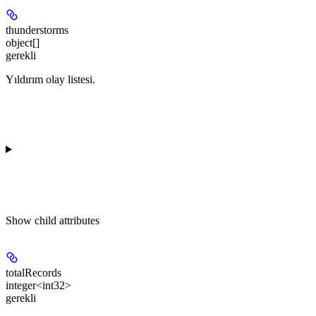
thunderstorms
object[]
gerekli
Yıldırım olay listesi.
Show
child attributes
totalRecords
integer<int32>
gerekli