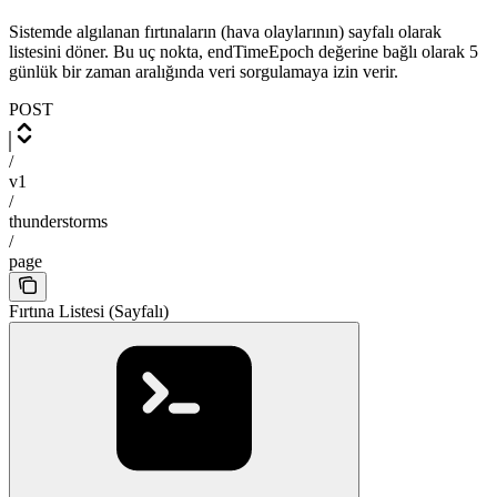
Sistemde algılanan fırtınaların (hava olaylarının) sayfalı olarak
listesini döner. Bu uç nokta, endTimeEpoch değerine bağlı olarak 5
günlük bir zaman aralığında veri sorgulamaya izin verir.
POST
/
v1
/
thunderstorms
/
page
Fırtına Listesi (Sayfalı)