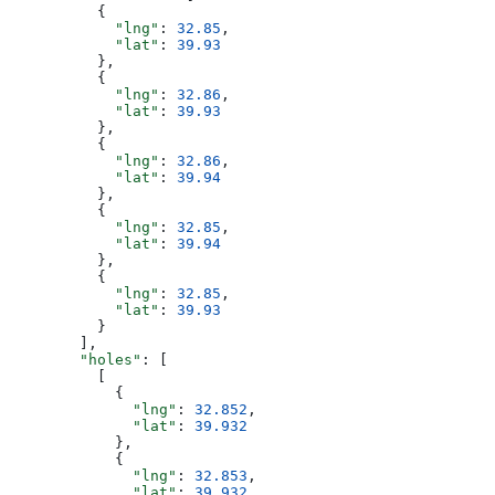
          {
            "lng"
: 
32.85
,
            "lat"
: 
39.93
          },
          {
            "lng"
: 
32.86
,
            "lat"
: 
39.93
          },
          {
            "lng"
: 
32.86
,
            "lat"
: 
39.94
          },
          {
            "lng"
: 
32.85
,
            "lat"
: 
39.94
          },
          {
            "lng"
: 
32.85
,
            "lat"
: 
39.93
          }
        ],
        "holes"
: [
          [
            {
              "lng"
: 
32.852
,
              "lat"
: 
39.932
            },
            {
              "lng"
: 
32.853
,
              "lat"
: 
39.932