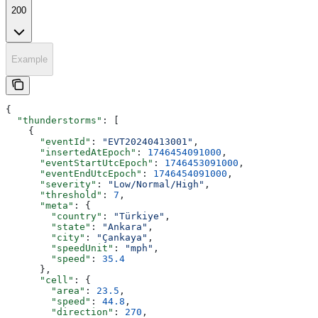
200
Example
{
  "thunderstorms"
: [
    {
      "eventId"
: 
"EVT20240413001"
,
      "insertedAtEpoch"
: 
1746454091000
,
      "eventStartUtcEpoch"
: 
1746453091000
,
      "eventEndUtcEpoch"
: 
1746454091000
,
      "severity"
: 
"Low/Normal/High"
,
      "threshold"
: 
7
,
      "meta"
: {
        "country"
: 
"Türkiye"
,
        "state"
: 
"Ankara"
,
        "city"
: 
"Çankaya"
,
        "speedUnit"
: 
"mph"
,
        "speed"
: 
35.4
      },
      "cell"
: {
        "area"
: 
23.5
,
        "speed"
: 
44.8
,
        "direction"
: 
270
,