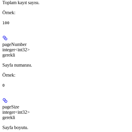
Toplam kayıt sayısı.
Örnek
:
100
pageNumber
integer<int32>
gerekli
Sayfa numarası.
Örnek
:
0
pageSize
integer<int32>
gerekli
Sayfa boyutu.