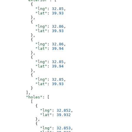
            {
              "lng"
: 
32.85
,
              "lat"
: 
39.93
            },
            {
              "lng"
: 
32.86
,
              "lat"
: 
39.93
            },
            {
              "lng"
: 
32.86
,
              "lat"
: 
39.94
            },
            {
              "lng"
: 
32.85
,
              "lat"
: 
39.94
            },
            {
              "lng"
: 
32.85
,
              "lat"
: 
39.93
            }
          ],
          "holes"
: [
            [
              {
                "lng"
: 
32.852
,
                "lat"
: 
39.932
              },
              {
                "lng"
: 
32.853
,