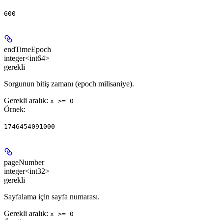
600
endTimeEpoch
integer<int64>
gerekli
Sorgunun bitiş zamanı (epoch milisaniye).
Gerekli aralık
:
x >= 0
Örnek
:
1746454091000
pageNumber
integer<int32>
gerekli
Sayfalama için sayfa numarası.
Gerekli aralık
:
x >= 0