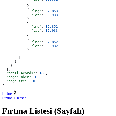
            },
            {
              "lng"
: 
32.853
,
              "lat"
: 
39.933
            },
            {
              "lng"
: 
32.852
,
              "lat"
: 
39.933
            },
            {
              "lng"
: 
32.852
,
              "lat"
: 
39.932
            }
          ]
        ]
      }
    }
  ],
  "totalRecords"
: 
100
,
  "pageNumber"
: 
0
,
  "pageSize"
: 
10
}
Fırtına
Fırtına Hizmeti
Fırtına Listesi (Sayfalı)