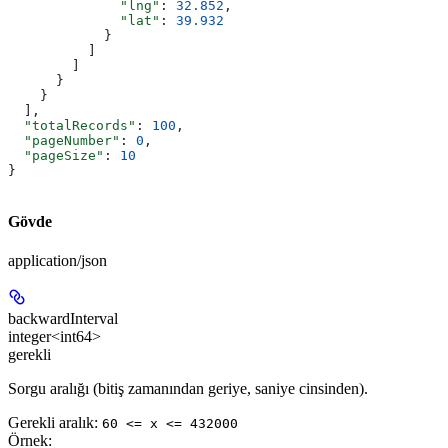
              "lng"
: 
32.852
,
              "lat"
: 
39.932
            }
          ]
        ]
      }
    }
  ],
  "totalRecords"
: 
100
,
  "pageNumber"
: 
0
,
  "pageSize"
: 
10
}
Gövde
application/json
backwardInterval
integer<int64>
gerekli
Sorgu aralığı (bitiş zamanından geriye, saniye cinsinden).
Gerekli aralık
:
60 <= x <= 432000
Örnek
: