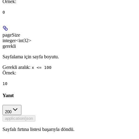
Örnek
:
0
pageSize
integer<int32>
gerekli
Sayfalama için sayfa boyutu.
Gerekli aralık
:
x <= 100
Örnek
:
10
Yanıt
200
application/json
Sayfalı fırtına listesi başarıyla döndü.