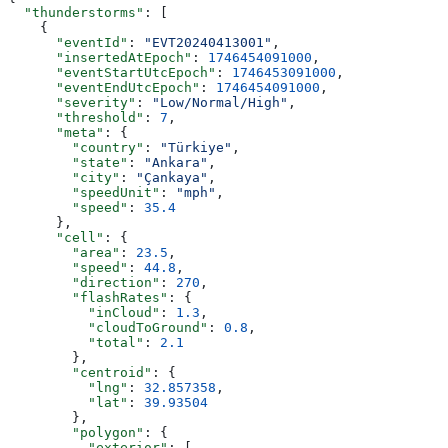
  "thunderstorms"
: [
    {
      "eventId"
: 
"EVT20240413001"
,
      "insertedAtEpoch"
: 
1746454091000
,
      "eventStartUtcEpoch"
: 
1746453091000
,
      "eventEndUtcEpoch"
: 
1746454091000
,
      "severity"
: 
"Low/Normal/High"
,
      "threshold"
: 
7
,
      "meta"
: {
        "country"
: 
"Türkiye"
,
        "state"
: 
"Ankara"
,
        "city"
: 
"Çankaya"
,
        "speedUnit"
: 
"mph"
,
        "speed"
: 
35.4
      },
      "cell"
: {
        "area"
: 
23.5
,
        "speed"
: 
44.8
,
        "direction"
: 
270
,
        "flashRates"
: {
          "inCloud"
: 
1.3
,
          "cloudToGround"
: 
0.8
,
          "total"
: 
2.1
        },
        "centroid"
: {
          "lng"
: 
32.857358
,
          "lat"
: 
39.93504
        },
        "polygon"
: {
          "exterior"
: [