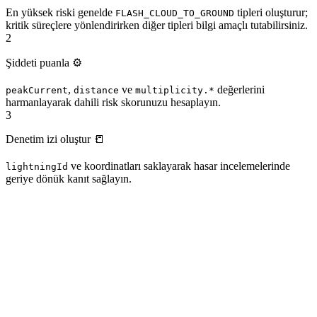
En yüksek riski genelde
tipleri oluşturur;
FLASH_CLOUD_TO_GROUND
kritik süreçlere yönlendirirken diğer tipleri bilgi amaçlı tutabilirsiniz.
2
Şiddeti puanla ⚙️
,
ve
değerlerini
peakCurrent
distance
multiplicity.*
harmanlayarak dahili risk skorunuzu hesaplayın.
3
Denetim izi oluştur 📒
ve koordinatları saklayarak hasar incelemelerinde
lightningId
geriye dönük kanıt sağlayın.