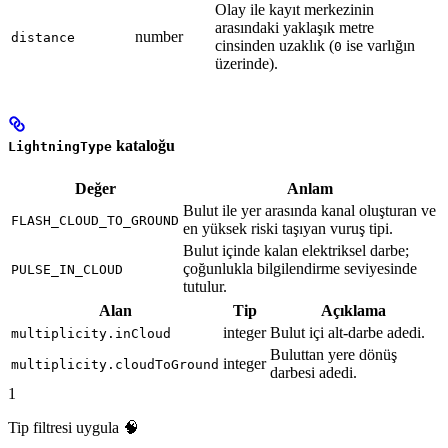
Olay ile kayıt merkezinin
arasındaki yaklaşık metre
number
distance
cinsinden uzaklık (
ise varlığın
0
üzerinde).
kataloğu
LightningType
Değer
Anlam
Bulut ile yer arasında kanal oluşturan ve
FLASH_CLOUD_TO_GROUND
en yüksek riski taşıyan vuruş tipi.
Bulut içinde kalan elektriksel darbe;
çoğunlukla bilgilendirme seviyesinde
PULSE_IN_CLOUD
tutulur.
Alan
Tip
Açıklama
integer
Bulut içi alt-darbe adedi.
multiplicity.inCloud
Buluttan yere dönüş
integer
multiplicity.cloudToGround
darbesi adedi.
1
Tip filtresi uygula 🧠