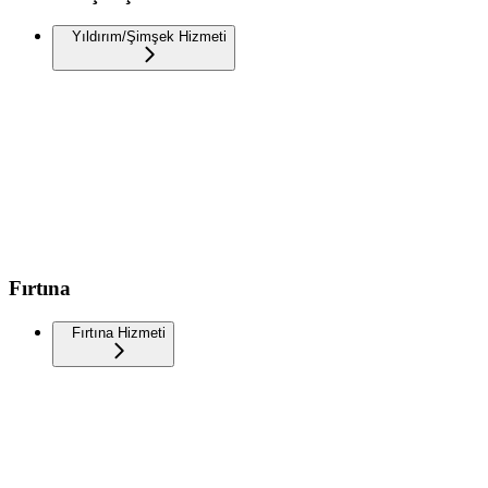
Yıldırım/Şimşek Hizmeti
Fırtına
Fırtına Hizmeti