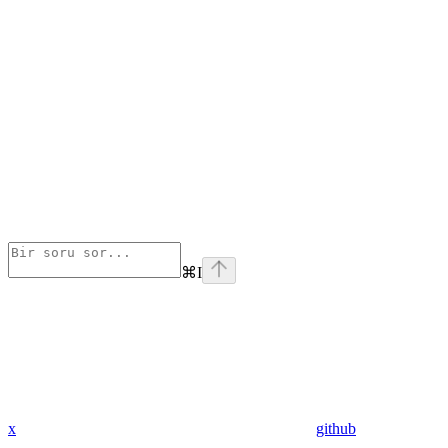
⌘
I
x
github