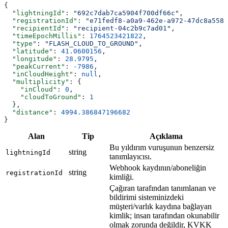
{
  "lightningId"
: 
"692c7dab7ca5904f700df66c"
,
  "registrationId"
: 
"e71fedf8-a0a9-462e-a972-47dc8a5586
  "recipientId"
: 
"recipient-04c2b9c7ad01"
,
  "timeEpochMillis"
: 
1764523421822
,
  "type"
: 
"FLASH_CLOUD_TO_GROUND"
,
  "latitude"
: 
41.0600156
,
  "longitude"
: 
28.9795
,
  "peakCurrent"
: 
-7986
,
  "inCloudHeight"
: 
null
,
  "multiplicity"
: {
    "inCloud"
: 
0
,
    "cloudToGround"
: 
1
  },
  "distance"
: 
4994.386847196682
}
Alan
Tip
Açıklama
Bu yıldırım vuruşunun benzersiz
string
lightningId
tanımlayıcısı.
Webhook kaydının/aboneliğin
string
registrationId
kimliği.
Çağıran tarafından tanımlanan ve
bildirimi sisteminizdeki
müşteri/varlık kaydına bağlayan
kimlik; insan tarafından okunabilir
olmak zorunda değildir, KVKK