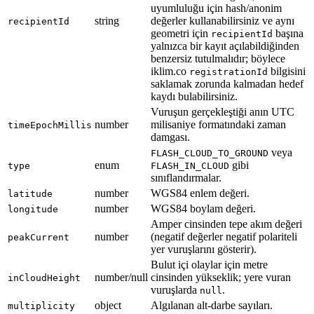
uyumluluğu için hash/anonim
string
değerler kullanabilirsiniz ve aynı
recipientId
geometri için
başına
recipientId
yalnızca bir kayıt açılabildiğinden
benzersiz tutulmalıdır; böylece
iklim.co
bilgisini
registrationId
saklamak zorunda kalmadan hedef
kaydı bulabilirsiniz.
Vuruşun gerçekleştiği anın UTC
number
milisaniye formatındaki zaman
timeEpochMillis
damgası.
veya
FLASH_CLOUD_TO_GROUND
enum
gibi
type
FLASH_IN_CLOUD
sınıflandırmalar.
number
WGS84 enlem değeri.
latitude
number
WGS84 boylam değeri.
longitude
Amper cinsinden tepe akım değeri
number
(negatif değerler negatif polariteli
peakCurrent
yer vuruşlarını gösterir).
Bulut içi olaylar için metre
number/null
cinsinden yükseklik; yere vuran
inCloudHeight
vuruşlarda
.
null
object
Algılanan alt-darbe sayıları.
multiplicity