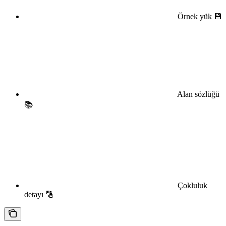
Örnek yük 💾
Alan sözlüğü
📚
Çokluluk
detayı 🔢