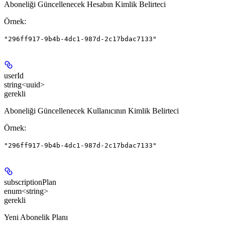
Aboneliği Güncellenecek Hesabın Kimlik Belirteci
Örnek
:
"296ff917-9b4b-4dc1-987d-2c17bdac7133"
userId
string<uuid>
gerekli
Aboneliği Güncellenecek Kullanıcının Kimlik Belirteci
Örnek
:
"296ff917-9b4b-4dc1-987d-2c17bdac7133"
subscriptionPlan
enum<string>
gerekli
Yeni Abonelik Planı