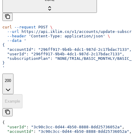
curl
 --request
 POST
 \
  --url
 https://api.iklim.co/v1/accounts/update-subscri
  --header
 'Content-Type: application/json'
 \
  --data
 '
{
  "accountId": "296ff917-9b4b-4dc1-987d-2c17bdac7133",
  "userId": "296ff917-9b4b-4dc1-987d-2c17bdac7133",
  "subscriptionPlan": "NONE/TRIAL/BASIC_MONTHLY/BASIC_Y
}
'
200
Example
{
  "userId"
: 
"3c90c3cc-0d44-4b50-8888-8dd25736052a"
,
  "accountId"
: 
"3c90c3cc-0d44-4b50-8888-8dd25736052a"
,