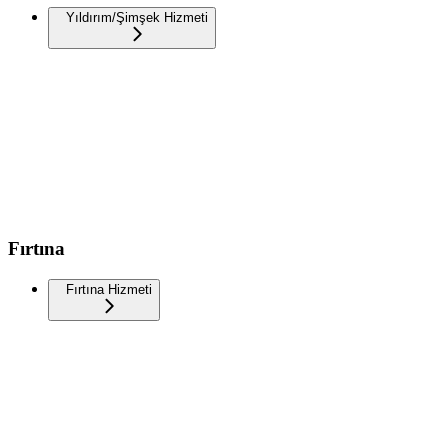
Yıldırım/Şimşek Hizmeti
Fırtına
Fırtına Hizmeti