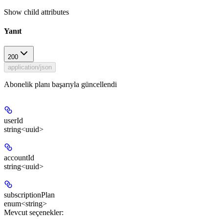
Show
child attributes
Yanıt
200
application/json
Abonelik planı başarıyla güncellendi
userId
string<uuid>
accountId
string<uuid>
subscriptionPlan
enum<string>
Mevcut seçenekler
: