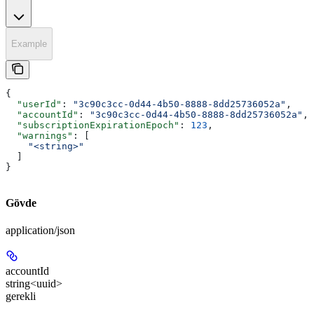
Example
{
  "userId"
: 
"3c90c3cc-0d44-4b50-8888-8dd25736052a"
,
  "accountId"
: 
"3c90c3cc-0d44-4b50-8888-8dd25736052a"
,
  "subscriptionExpirationEpoch"
: 
123
,
  "warnings"
: [
    "<string>"
  ]
}
Gövde
application/json
accountId
string<uuid>
gerekli