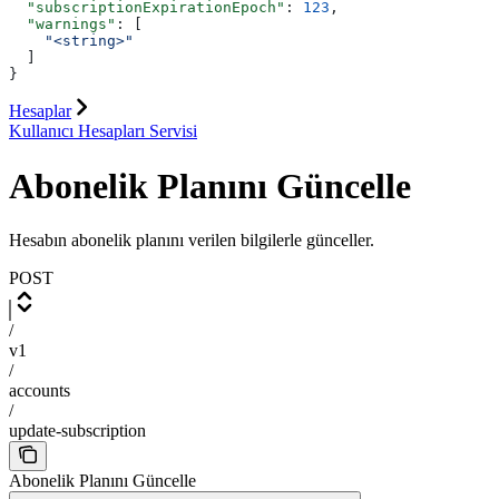
  "subscriptionExpirationEpoch"
: 
123
,
  "warnings"
: [
    "<string>"
  ]
}
Hesaplar
Kullanıcı Hesapları Servisi
Abonelik Planını Güncelle
Hesabın abonelik planını verilen bilgilerle günceller.
POST
/
v1
/
accounts
/
update-subscription
Abonelik Planını Güncelle