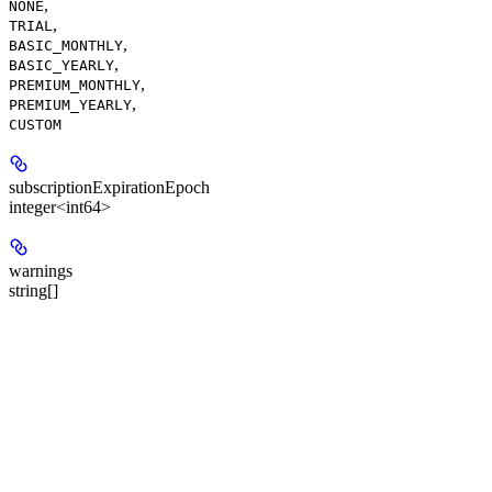
,
NONE
,
TRIAL
,
BASIC_MONTHLY
,
BASIC_YEARLY
,
PREMIUM_MONTHLY
,
PREMIUM_YEARLY
CUSTOM
subscriptionExpirationEpoch
integer<int64>
warnings
string[]