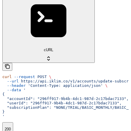
cURL
curl
 --request
 POST
 \
  --url
 https://api.iklim.co/v1/accounts/update-subscri
  --header
 'Content-Type: application/json'
 \
  --data
 '
{
  "accountId": "296ff917-9b4b-4dc1-987d-2c17bdac7133",
  "userId": "296ff917-9b4b-4dc1-987d-2c17bdac7133",
  "subscriptionPlan": "NONE/TRIAL/BASIC_MONTHLY/BASIC_Y
}
'
200