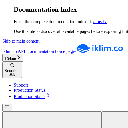
Documentation Index
Fetch the complete documentation index at:
/llms.txt
Use this file to discover all available pages before exploring fur
Skip to main content
iklim.co API Documentation
home page
Türkçe
Search...
⌘
K
Support
Production Status
Production Status