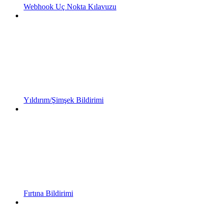
Webhook Uç Nokta Kılavuzu
Yıldırım/Şimşek Bildirimi
Fırtına Bildirimi