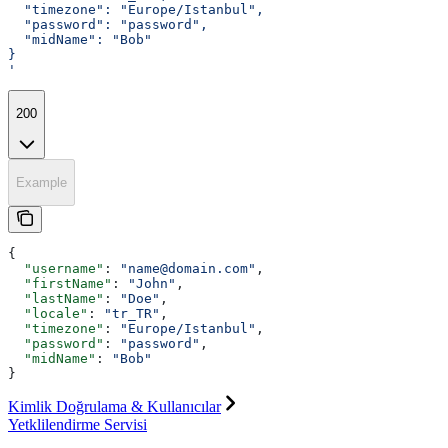
  "timezone": "Europe/Istanbul",
  "password": "password",
  "midName": "Bob"
}
'
200
Example
{
  "username"
: 
"name@domain.com"
,
  "firstName"
: 
"John"
,
  "lastName"
: 
"Doe"
,
  "locale"
: 
"tr_TR"
,
  "timezone"
: 
"Europe/Istanbul"
,
  "password"
: 
"password"
,
  "midName"
: 
"Bob"
}
Kimlik Doğrulama & Kullanıcılar
Yetklilendirme Servisi