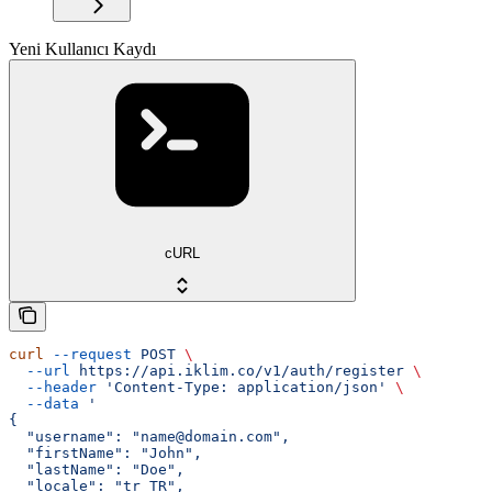
Yeni Kullanıcı Kaydı
cURL
curl
 --request
 POST
 \
  --url
 https://api.iklim.co/v1/auth/register
 \
  --header
 'Content-Type: application/json'
 \
  --data
 '
{
  "username": "name@domain.com",
  "firstName": "John",
  "lastName": "Doe",
  "locale": "tr_TR",