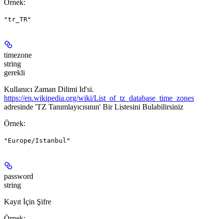
Örnek
:
"tr_TR"
timezone
string
gerekli
Kullanıcı Zaman Dilimi Id'si.
https://en.wikipedia.org/wiki/List_of_tz_database_time_zones
adresinde 'TZ Tanımlayıcısının' Bir Listesini Bulabilirsiniz
Örnek
:
"Europe/Istanbul"
password
string
Kayıt İçin Şifre
Örnek
: