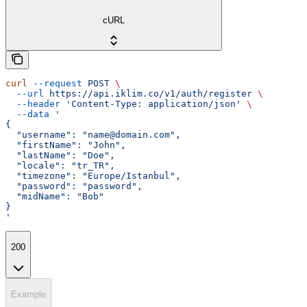
cURL
curl
 --request
 POST
 \
  --url
 https://api.iklim.co/v1/auth/register
 \
  --header
 'Content-Type: application/json'
 \
  --data
 '
{
  "username": "name@domain.com",
  "firstName": "John",
  "lastName": "Doe",
  "locale": "tr_TR",
  "timezone": "Europe/Istanbul",
  "password": "password",
  "midName": "Bob"
}
'
200
Example