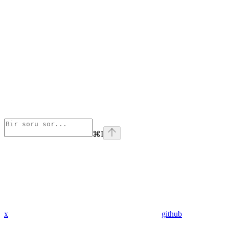
⌘
I
x
github