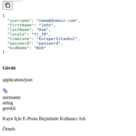
{
  "username"
: 
"name@domain.com"
,
  "firstName"
: 
"John"
,
  "lastName"
: 
"Doe"
,
  "locale"
: 
"tr_TR"
,
  "timezone"
: 
"Europe/Istanbul"
,
  "password"
: 
"password"
,
  "midName"
: 
"Bob"
}
Gövde
application/json
username
string
gerekli
Kayıt İçin E-Posta Biçiminde Kullanıcı Adı
Örnek
: