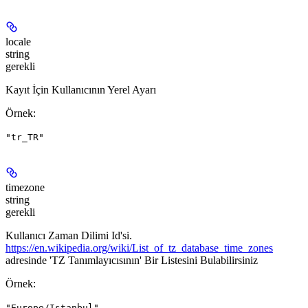
locale
string
gerekli
Kayıt İçin Kullanıcının Yerel Ayarı
Örnek
:
"tr_TR"
timezone
string
gerekli
Kullanıcı Zaman Dilimi Id'si.
https://en.wikipedia.org/wiki/List_of_tz_database_time_zones
adresinde 'TZ Tanımlayıcısının' Bir Listesini Bulabilirsiniz
Örnek
:
"Europe/Istanbul"